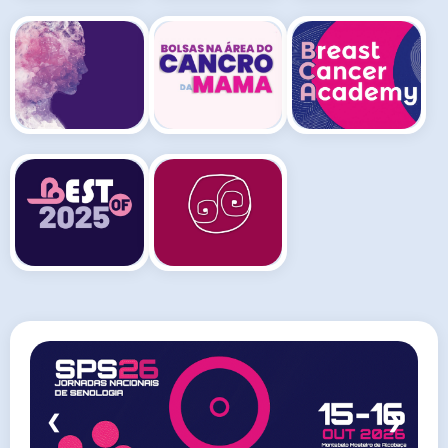
ÁREA RESERVADA
PORTAL
JORNADAS
CONSENSOS
BOLSAS DE ESTUDO
BREAST C.
ACADEMY
BEST OF SPS
VOTAÇÃO ONLINE
❮
❯